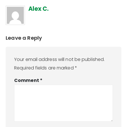
Alex C.
Leave a Reply
Your email address will not be published.
Required fields are marked
*
Comment
*