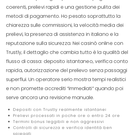
coerenti, prelievi rapidi e una gestione pulita dei
metodi di pagamento. Ho pesato soprattutto la
chiarezza sulle commissioni, la velocità media dei
prelievi, la presenza di assistenza in italiano e la
reputazione sulla sicurezza. Nei casinò online con
Trustly, il dettaglio che cambia tutto è la qualità del
flusso di cassa: deposito istantaneo, verifica conto
rapida, autorizzazione del prelievo senza passaggi
superflui. Un operatore serio mostra tempi realistici
e non promette accrediti “immediati” quando poi
serve ancora una revisione manuale.
Depositi con Trustly realmente istantanei
Prelievi processati in poche ore o entro 24 ore
Termini bonus leggibili e non aggressivi
Controlli di sicurezza e verifica identità ben
spiegati