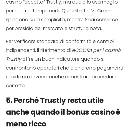
casino “accetta” Trustly, ma quale lo usa meglio
per ridurre i tempi morti. Qui Unibet e Mr Green
spingono sulla semplicità, mentre Snai convince
per presidio del mercato e struttura nota.
Per verificare standard di conformità e controlli
indipendenti, il riferimento di
eCOGRA per i casinò
Trustly
offre un buon indicatore quando si
confrontano operatori che dichiarano pagamenti
rapidi ma devono anche dimostrare procedure
corrette.
5. Perché Trustly resta utile
anche quando il bonus casino è
meno ricco