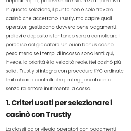
depositi rapidi, prelievi snelli e sicurezza operativa.
In questa selezione, il punto non è solo trovare
casinò che accettano Trustly, ma capire quali
operatori gestiscono davvero bene pagamenti,
prelievi e deposito istantaneo senza complicare il
percorso del giocatore. Un buon bonus casino
pesa meno se i tempi di incasso sono lenti; qui,
invece, la priorità è la velocità reale. Nei casinò più
solidi, Trustly si integra con procedure KYC ordinate,
limiti chiari e controlli che proteggono il conto
senza rallentare inutilmente la cassa.
1. Criteri usati per selezionare i
casinò con Trustly
La classifica privilegia operatori con pagamenti