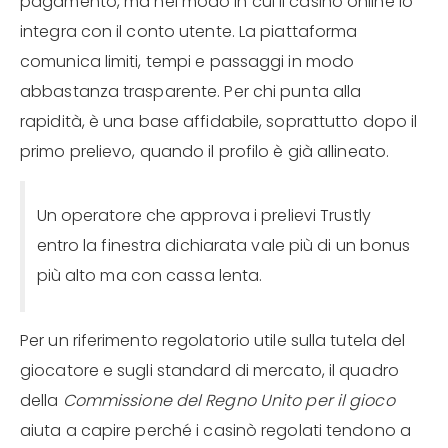
pagamento, ma nel modo in cui il casinò online lo
integra con il conto utente. La piattaforma
comunica limiti, tempi e passaggi in modo
abbastanza trasparente. Per chi punta alla
rapidità, è una base affidabile, soprattutto dopo il
primo prelievo, quando il profilo è già allineato.
Un operatore che approva i prelievi Trustly
entro la finestra dichiarata vale più di un bonus
più alto ma con cassa lenta.
Per un riferimento regolatorio utile sulla tutela del
giocatore e sugli standard di mercato, il quadro
della
Commissione del Regno Unito per il gioco
aiuta a capire perché i casinò regolati tendono a