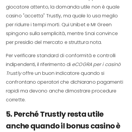
giocatore attento, la domanda utile non è quale
casino "accetta" Trustly, ma quale lo usa meglio
per ridurre i tempi morti. Qui Unibet e Mr Green
spingono sulla semplicità, mentre Snai convince
per presidio del mercato e struttura nota.
Per verificare standard di conformità e controlli
indipendenti, il riferimento di
eCOGRA per i casinò
Trustly
offre un buon indicatore quando si
confrontano operatori che dichiarano pagamenti
rapidi ma devono anche dimostrare procedure
corrette.
5. Perché Trustly resta utile
anche quando il bonus casino è