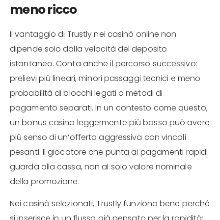
meno ricco
Il vantaggio di Trustly nei casinò online non
dipende solo dalla velocità del deposito
istantaneo. Conta anche il percorso successivo:
prelievi più lineari, minori passaggi tecnici e meno
probabilità di blocchi legati a metodi di
pagamento separati. In un contesto come questo,
un bonus casino leggermente più basso può avere
più senso di un’offerta aggressiva con vincoli
pesanti. Il giocatore che punta ai pagamenti rapidi
guarda alla cassa, non al solo valore nominale
della promozione.
Nei casinò selezionati, Trustly funziona bene perché
si inserisce in un flusso già pensato per la rapidità: