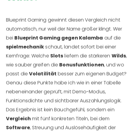
Blueprint Gaming gewinnt diesen Vergleich nicht
automatisch, nur weil der Name größer klingt. Wer
bei
Blueprint Gaming gegen Kalamba
auf die
spielmechanik
schaut, landet sofort bei einer
Kernfrage: Welche
Slots
liefern die stärkeren
Wilds
,
wie sauber greifen die
Bonusfunktionen
, und wo
passt die
Volatilität
besser zum eigenen Budget?
Genau diese Punkte habe ich wie in einer Tabelle
nebeneinander geprüft, mit Demo-Modus,
Funktionsdichte und sichtbarer Auszahlungslogik.
Das Ergebnis ist kein Bauchgefühl, sondern ein
Vergleich
mit fünf konkreten Titeln, bei dem
Software
, Streuung und Auslösehäufigkeit der