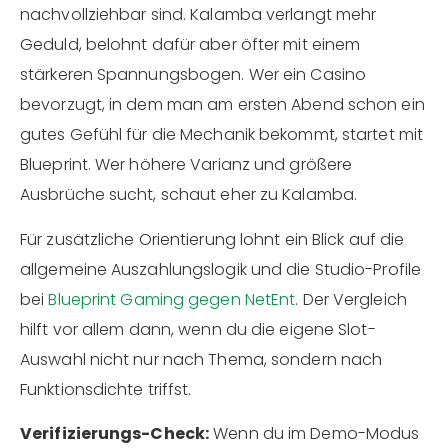
nachvollziehbar sind. Kalamba verlangt mehr
Geduld, belohnt dafür aber öfter mit einem
stärkeren Spannungsbogen. Wer ein Casino
bevorzugt, in dem man am ersten Abend schon ein
gutes Gefühl für die Mechanik bekommt, startet mit
Blueprint. Wer höhere Varianz und größere
Ausbrüche sucht, schaut eher zu Kalamba.
Für zusätzliche Orientierung lohnt ein Blick auf die
allgemeine Auszahlungslogik und die Studio-Profile
bei
Blueprint Gaming gegen NetEnt
. Der Vergleich
hilft vor allem dann, wenn du die eigene Slot-
Auswahl nicht nur nach Thema, sondern nach
Funktionsdichte triffst.
Verifizierungs-Check:
Wenn du im Demo-Modus