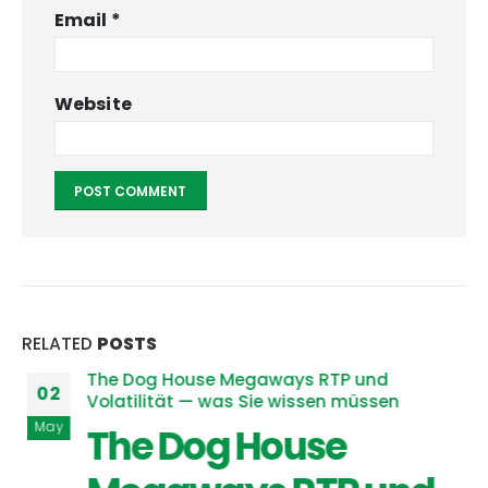
Email
*
Website
RELATED
POSTS
The Dog House Megaways RTP und
02
Volatilität — was Sie wissen müssen
May
The Dog House