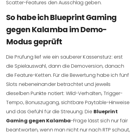
Scatter-Features den Ausschlag geben.
So habe ich Blueprint Gaming
gegen Kalamba im Demo-
Modus geprüft
Die Prüfung lief wie ein sauberer Kassensturz: erst
die Spielauswahl, dann die Demoversion, danach
die Feature-Ketten. Für die Bewertung habe ich fünf
Slots nebeneinander betrachtet und jeweils
dieselben Punkte notiert: Wild-Verhalten, Trigger-
Tempo, Bonuszugang, sichtbare Paytable-Hinweise
und das Gefühl für die Streuung. Die
Blueprint
Gaming gegen Kalamba
-Frage lässt sich nur fair
beantworten, wenn man nicht nur nach RTP schaut,