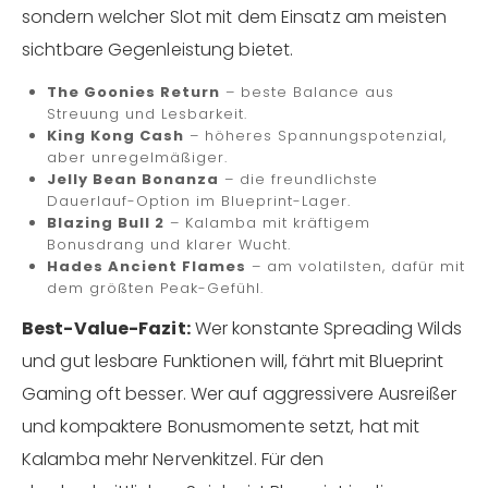
sondern welcher Slot mit dem Einsatz am meisten
sichtbare Gegenleistung bietet.
The Goonies Return
– beste Balance aus
Streuung und Lesbarkeit.
King Kong Cash
– höheres Spannungspotenzial,
aber unregelmäßiger.
Jelly Bean Bonanza
– die freundlichste
Dauerlauf-Option im Blueprint-Lager.
Blazing Bull 2
– Kalamba mit kräftigem
Bonusdrang und klarer Wucht.
Hades Ancient Flames
– am volatilsten, dafür mit
dem größten Peak-Gefühl.
Best-Value-Fazit:
Wer konstante Spreading Wilds
und gut lesbare Funktionen will, fährt mit Blueprint
Gaming oft besser. Wer auf aggressivere Ausreißer
und kompaktere Bonusmomente setzt, hat mit
Kalamba mehr Nervenkitzel. Für den