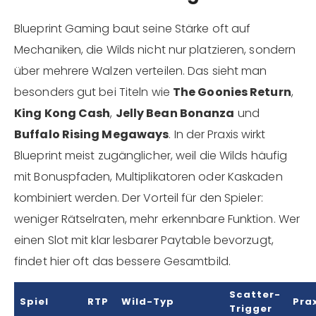
Blueprint Gaming baut seine Stärke oft auf
Mechaniken, die Wilds nicht nur platzieren, sondern
über mehrere Walzen verteilen. Das sieht man
besonders gut bei Titeln wie
The Goonies Return
,
King Kong Cash
,
Jelly Bean Bonanza
und
Buffalo Rising Megaways
. In der Praxis wirkt
Blueprint meist zugänglicher, weil die Wilds häufig
mit Bonuspfaden, Multiplikatoren oder Kaskaden
kombiniert werden. Der Vorteil für den Spieler:
weniger Rätselraten, mehr erkennbare Funktion. Wer
einen Slot mit klar lesbarer Paytable bevorzugt,
findet hier oft das bessere Gesamtbild.
Scatter-
Spiel
RTP
Wild-Typ
Pra
Trigger