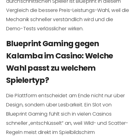
durchschnittlichen Spieler ist Blueprint in diesem
Vergleich die bessere Preis-Leistungs-Wahl, weil die
Mechanik schneller verständlich wird und die
Demo-Tests verlässlicher wirken.
Blueprint Gaming gegen
Kalamba im Casino: Welche
Wahl passt zu welchem
Spielertyp?
Die Plattform entscheidet am Ende nicht nur über
Design, sondern über Lesbarkeit. Ein Slot von
Blueprint Gaming fühlt sich in vielen Casinos
schneller „entschlüsselt” an, weil Wild- und Scatter-
Regeln meist direkt im Spielbildschirm