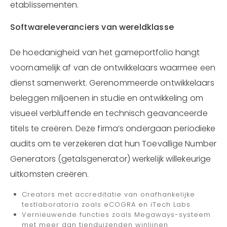
etablissementen.
Softwareleveranciers van wereldklasse
De hoedanigheid van het gameportfolio hangt
voornamelijk af van de ontwikkelaars waarmee een
dienst samenwerkt. Gerenommeerde ontwikkelaars
beleggen miljoenen in studie en ontwikkeling om
visueel verbluffende en technisch geavanceerde
titels te creëren. Deze firma’s ondergaan periodieke
audits om te verzekeren dat hun Toevallige Number
Generators (getalsgenerator) werkelijk willekeurige
uitkomsten creëren.
Creators met accreditatie van onafhankelijke
testlaboratoria zoals eCOGRA en iTech Labs
Vernieuwende functies zoals Megaways-systeem
met meer dan tienduizenden winlijnen