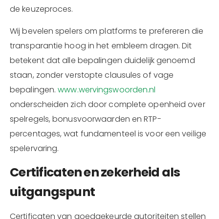
de keuzeproces.
Wij bevelen spelers om platforms te prefereren die
transparantie hoog in het embleem dragen. Dit
betekent dat alle bepalingen duidelijk genoemd
staan, zonder verstopte clausules of vage
bepalingen.
www.wervingswoorden.nl
onderscheiden zich door complete openheid over
spelregels, bonusvoorwaarden en RTP-
percentages, wat fundamenteel is voor een veilige
spelervaring.
Certificaten en zekerheid als
uitgangspunt
Certificaten van goedgekeurde autoriteiten stellen