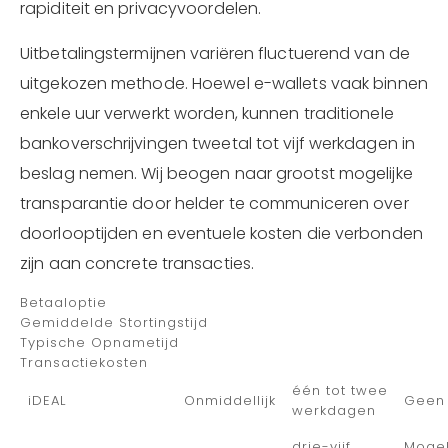
rapiditeit en privacyvoordelen.
Uitbetalingstermijnen variëren fluctuerend van de
uitgekozen methode. Hoewel e-wallets vaak binnen
enkele uur verwerkt worden, kunnen traditionele
bankoverschrijvingen tweetal tot vijf werkdagen in
beslag nemen. Wij beogen naar grootst mogelijke
transparantie door helder te communiceren over
doorlooptijden en eventuele kosten die verbonden
zijn aan concrete transacties.
Betaaloptie
Gemiddelde Stortingstijd
Typische Opnametijd
Transactiekosten
één tot twee
iDEAL
Onmiddellijk
Geen 
werkdagen
drie-vijf
Mogel