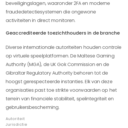
beveiligingslagen, waaronder 2FA en moderne
fraudedetectiesystemen die ongewone
activiteiten in direct monitoren.
Geaccrediteerde toezichthouders in de branche
Diverse internationale autoriteiten houden controle
op virtuele speelplatformen. De Maltese Gaming
Authority (MGA), de UK Gok Commission en de
Gibraltar Regulatory Authority behoren tot de
hoogst gerespecteerde instanties. Elk van deze
organisaties past toe strikte voorwaarden op het
terrein van financiële stabiliteit, spelintegriteit en
gebruikersbescherming.
Autoriteit
Jurisdictie