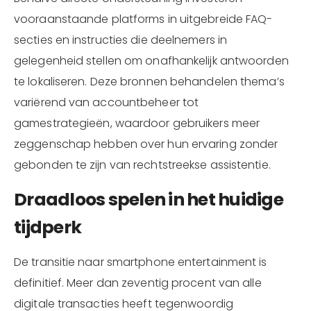
vooraanstaande platforms in uitgebreide FAQ-
secties en instructies die deelnemers in
gelegenheid stellen om onafhankelijk antwoorden
te lokaliseren. Deze bronnen behandelen thema’s
variërend van accountbeheer tot
gamestrategieën, waardoor gebruikers meer
zeggenschap hebben over hun ervaring zonder
gebonden te zijn van rechtstreekse assistentie.
Draadloos spelen in het huidige
tijdperk
De transitie naar smartphone entertainment is
definitief. Meer dan zeventig procent van alle
digitale transacties heeft tegenwoordig