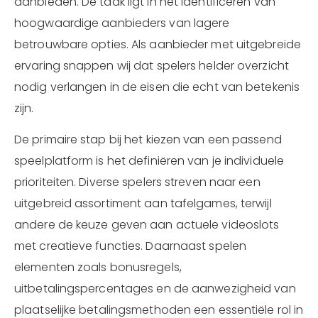
aanbieden. De taak ligt in het identificeren van
hoogwaardige aanbieders van lagere
betrouwbare opties. Als aanbieder met uitgebreide
ervaring snappen wij dat spelers helder overzicht
nodig verlangen in de eisen die echt van betekenis
zijn.
De primaire stap bij het kiezen van een passend
speelplatform is het definiëren van je individuele
prioriteiten. Diverse spelers streven naar een
uitgebreid assortiment aan tafelgames, terwijl
andere de keuze geven aan actuele videoslots
met creatieve functies. Daarnaast spelen
elementen zoals bonusregels,
uitbetalingspercentages en de aanwezigheid van
plaatselijke betalingsmethoden een essentiële rol in