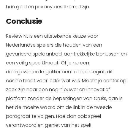
hun geld en privacy beschermd zijn.
Conclusie
Review NL is een uitstekende keuze voor
Nederlandse spelers die houden van een
gevarieerd spelaanbod, aantrekkelijke bonussen en
een veilig speelklimaat. Of je nu een
doorgewinterde gokker bent of net begint, dit
casino biedt voor ieder wat wils. Mocht je echter op
zoek zijn naar een nog nieuwer en innovatief
platform zonder de beperkingen van Cruks, dan is
het de moeite waard om de link in de tweede
paragraaf te volgen. Hoe dan ook: speel
verantwoord en geniet van het spel!