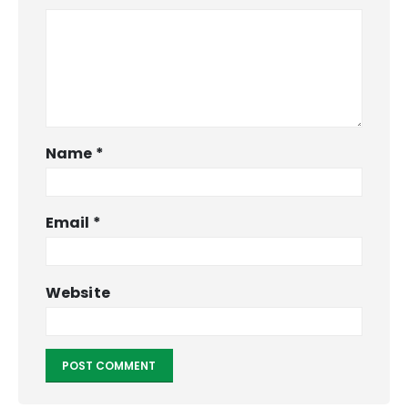
Name
*
Email
*
Website