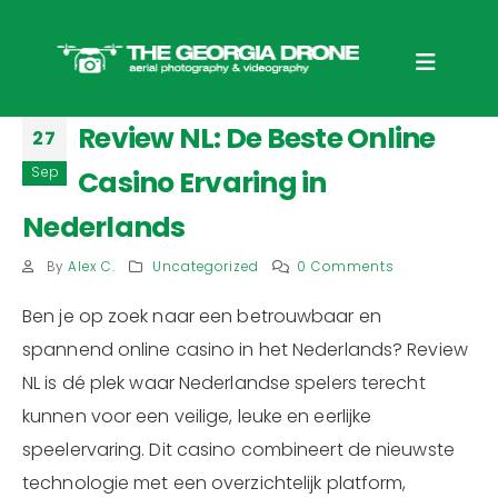
Review NL: De Beste Online
27
Sep
Casino Ervaring in
Nederlands
By
Alex C.
Uncategorized
0 Comments
Ben je op zoek naar een betrouwbaar en
spannend online casino in het Nederlands? Review
NL is dé plek waar Nederlandse spelers terecht
kunnen voor een veilige, leuke en eerlijke
speelervaring. Dit casino combineert de nieuwste
technologie met een overzichtelijk platform,