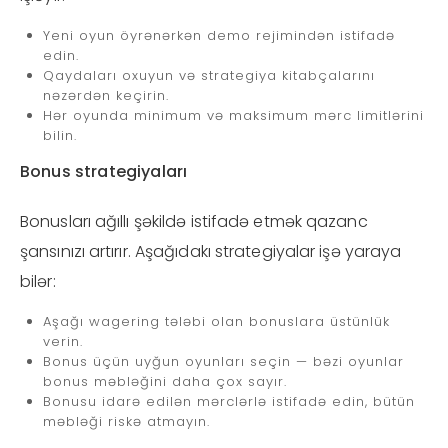
Yeni oyun öyrənərkən demo rejimindən istifadə
edin.
Qaydaları oxuyun və strategiya kitabçalarını
nəzərdən keçirin.
Hər oyunda minimum və maksimum mərc limitlərini
bilin.
Bonus strategiyaları
Bonusları ağıllı şəkildə istifadə etmək qazanc
şansınızı artırır. Aşağıdakı strategiyalar işə yaraya
bilər:
Aşağı wagering tələbi olan bonuslara üstünlük
verin.
Bonus üçün uyğun oyunları seçin — bəzi oyunlar
bonus məbləğini daha çox sayır.
Bonusu idarə edilən mərclərlə istifadə edin, bütün
məbləği riskə atmayın.