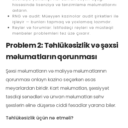
hissəsində lisenziya və tənzimləmə məlumatlarını
axtarın.
RNG və audit: Müəyyən kazinolar audit şirkətləri ilə
işləyir — bunları tapmaq və yoxlamaq lazımdır.
Rəylər və forumlar: İstifadəçi rəyləri və müstəqil
mənbələr problemləri tez üzə çıxarır.
Problem 2: Təhlükəsizlik və şəxsi
məlumatların qorunması
Şəxsi məlumatların və maliyyə məlumatlarının
qorunması onlayn kazino seçərkən əsas
meyarlardan biridir. Kart məlumatları, şəxsiyyət
təsdiqi sənədləri və ünvan məlumatları səhv
şəxslərin əlinə düşərsə ciddi fəsadlar yarana bilər.
Təhlükəsizlik üçün nə etməli?