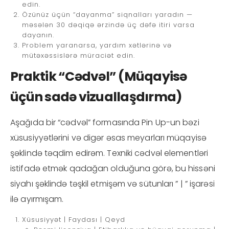
edin.
Özünüz üçün “dayanma” siqnalları yaradın —
məsələn 30 dəqiqə ərzində üç dəfə itiri varsa
dayanın.
Problem yaranarsa, yardım xətlərinə və
mütəxəssislərə müraciət edin.
Praktik “Cədvəl” (Müqayisə
üçün sadə vizuallaşdırma)
Aşağıda bir “cədvəl” formasında Pin Up-un bəzi
xüsusiyyətlərini və digər əsas meyarları müqayisə
şəklində təqdim edirəm. Texniki cədvəl elementləri
istifadə etmək qadağan olduğuna görə, bu hissəni
siyahı şəklində təşkil etmişəm və sütunları ” | ” işarəsi
ilə ayırmışam.
Xüsusiyyət | Faydası | Qeyd