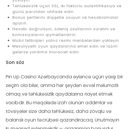
yoxlayın.
Təhlükəsizlik üçün SSL, iki faktorlu autentifikasiya və
güclü paroldan istifadə edin.
Bonus şərtlərini diqqətlə oxuyun və hesablamalar
aparın.
Hesabı doğrulayın, ödəniş üsullarının sürətini və
komissiyalarını qiymətləndirin.
Mobil tətbiqləri yalnız rəsmi mənbələrdən yükləyin.
Məsuliyyətli oyun qaydalarına əməl edin və lazım
gələrsə yardıma müraciət edin.
Son söz
Pin Up Casino Azərbaycanda əyləncə üçün yaxşı bir
seçim ola bilər, amma hər şeydən əvvəl məlumatlı
olmaq və təhlükəsizlik qaydalarına riayət etmək
vacibdir. Bu məqalədə izah olunan addımlar və
tövsiyələr sizə daha təhlükəsiz, daha zövqlü və
balanslı oyun təcrübəsi qazandıracaq. Unutmayın
ki, məqsəd əylənməkdir — qazanmaq bonusdur,