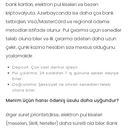
bank kartları, elektron pul kisələri və bəzən
kriptovalyuta. Azərbaycanda isə daha çox bank
tətbiqləri, Visa/MasterCard və regional ödəmə
metodları istifadə olunur. Pul çıxarma üçün sənədlər
tələb oluna bilər və ilk çıxarma adətən daha uzun
çəkir, çünki kazino hesabın sizə məxsus olduğunu
yoxlamalıdır.
Depozit: Çox vaxt dərhal işləyir.
Pul çıxarma: 24 saatdan 7 iş gününə qədər dəyişə
bilər.
Doğrulama: Şəxsiyyət və ünvan sənədləri tələb
oluna bilər.
Mənim üçün hansı ödəniş üsulu daha uyğundur?
Əgər sürət prioritetdirsə, elektron pul kisələri
(məsələn, Skrill, Neteller) daha sürətli ola bilər. Bank