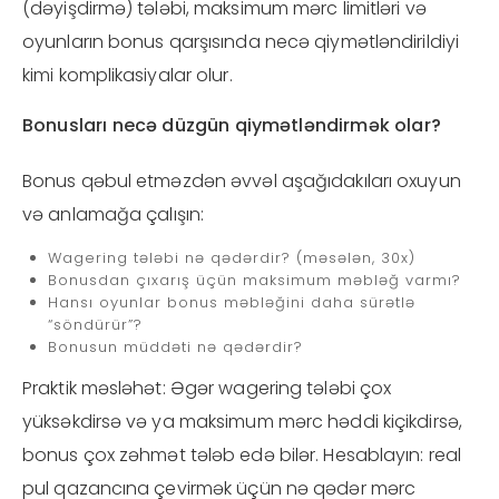
(dəyişdirmə) tələbi, maksimum mərc limitləri və
oyunların bonus qarşısında necə qiymətləndirildiyi
kimi komplikasiyalar olur.
Bonusları necə düzgün qiymətləndirmək olar?
Bonus qəbul etməzdən əvvəl aşağıdakıları oxuyun
və anlamağa çalışın:
Wagering tələbi nə qədərdir? (məsələn, 30x)
Bonusdan çıxarış üçün maksimum məbləğ varmı?
Hansı oyunlar bonus məbləğini daha sürətlə
“söndürür”?
Bonusun müddəti nə qədərdir?
Praktik məsləhət: Əgər wagering tələbi çox
yüksəkdirsə və ya maksimum mərc həddi kiçikdirsə,
bonus çox zəhmət tələb edə bilər. Hesablayın: real
pul qazancına çevirmək üçün nə qədər mərc