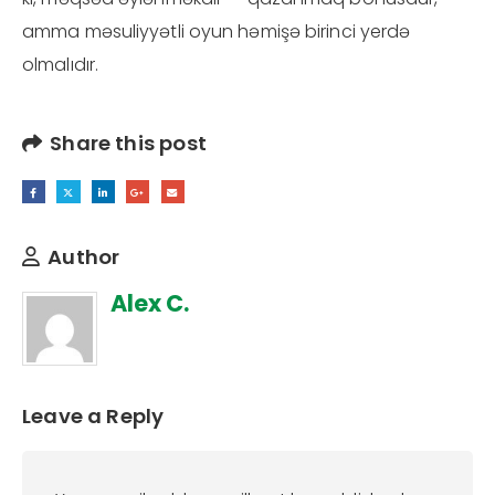
amma məsuliyyətli oyun həmişə birinci yerdə
olmalıdır.
Share this post
Author
Alex C.
Leave a Reply