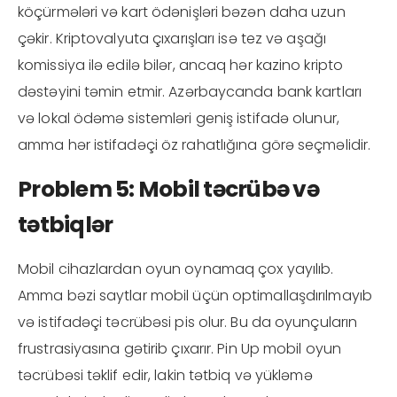
köçürmələri və kart ödənişləri bəzən daha uzun
çəkir. Kriptovalyuta çıxarışları isə tez və aşağı
komissiya ilə edilə bilər, ancaq hər kazino kripto
dəstəyini təmin etmir. Azərbaycanda bank kartları
və lokal ödəmə sistemləri geniş istifadə olunur,
amma hər istifadəçi öz rahatlığına görə seçməlidir.
Problem 5: Mobil təcrübə və
tətbiqlər
Mobil cihazlardan oyun oynamaq çox yayılıb.
Amma bəzi saytlar mobil üçün optimallaşdırılmayıb
və istifadəçi təcrübəsi pis olur. Bu da oyunçuların
frustrasiyasına gətirib çıxarır. Pin Up mobil oyun
təcrübəsi təklif edir, lakin tətbiq və yükləmə