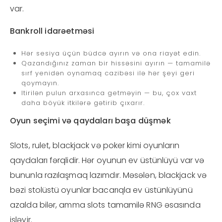
var.
Bankroll idarəetməsi
Hər sesiya üçün büdcə ayırın və ona riayət edin.
Qazandığınız zaman bir hissəsini ayırın — tamamilə
sırf yenidən oynamaq cazibəsi ilə hər şeyi geri
qoymayın.
Itirilən pulun arxasınca getməyin — bu, çox vaxt
daha böyük itkilərə gətirib çıxarır.
Oyun seçimi və qaydaları başa düşmək
Slots, rulet, blackjack və poker kimi oyunların
qaydaları fərqlidir. Hər oyunun ev üstünlüyü var və
bununla razılaşmaq lazımdır. Məsələn, blackjack və
bəzi stolüstü oyunlar bacarıqla ev üstünlüyünü
azalda bilər, amma slots tamamilə RNG əsasında
işləyir.