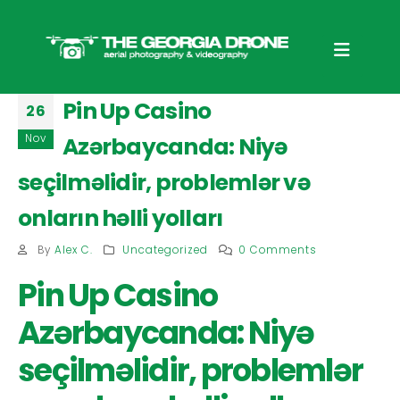
Pin Up Casino
26
Nov
Azərbaycanda: Niyə
seçilməlidir, problemlər və
onların həlli yolları
By
Alex C.
Uncategorized
0 Comments
Pin Up Casino
Azərbaycanda: Niyə
seçilməlidir, problemlər