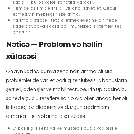
saxla — bu psixoloji rahatlıq yaradır.
Həmişə öz limitlərini bil və ona riayət et. Qəbul
etmədiyin məbləği riskə atma.
Yarımçıq strateji tətbiq etmək əvəzinə bir neçə
sadə qaydaya sadiq qal; mürəkkəb sistemlər tez
çaşdırır.
Nəticə — Problem və həllin
xülasəsi
Onlayn kazino dünya zəngindir, amma bir sıra
problemlər də var: etibarlılıq, təhlükəsizlik, bonusların
şərtləri, ödənişlər və mobil təcrübə. Pin Up Casino bu
sahədə güclü tərəflərə sahib ola bilər, ancaq hər bir
istifadəçi öz diqqətini və düzgün addımlarını
atmalıdır. Həll yollarına qısa xülasə:
Etibarlılığı lisenziya və müstəqil audit vasitəsilə