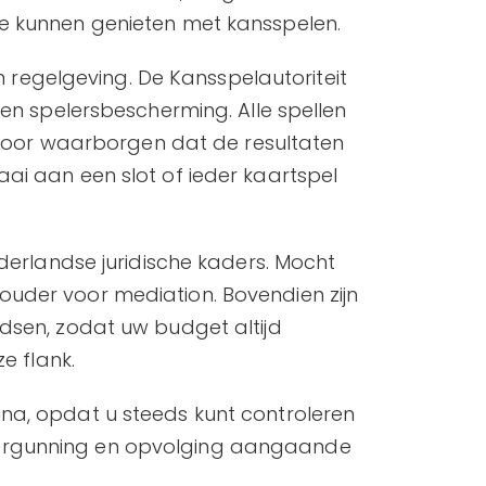
jze kunnen genieten met kansspelen.
 regelgeving. De Kansspelautoriteit
n spelersbescherming. Alle spellen
rvoor waarborgen dat de resultaten
raai aan een slot of ieder kaartspel
erlandse juridische kaders. Mocht
houder voor mediation. Bovendien zijn
sen, zodat uw budget altijd
e flank.
a, opdat u steeds kunt controleren
r vergunning en opvolging aangaande