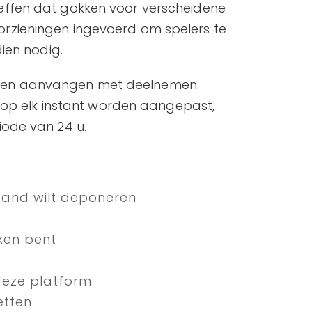
seffen dat gokken voor verscheidene
oorzieningen ingevoerd om spelers te
dien nodig.
unnen aanvangen met deelnemen.
en op elk instant worden aangepast,
iode van 24 u.
maand wilt deponeren
ken bent
deze platform
etten