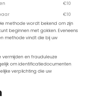
gen
€10
baar
€10
Die methode wordt bekend om zijn
kunt beginnen met gokken. Eveneens
en methode vindt die bij uw
e vermijden en frauduleuze
gelijk om identificatiedocumenten
lijke verplichting die uw
n