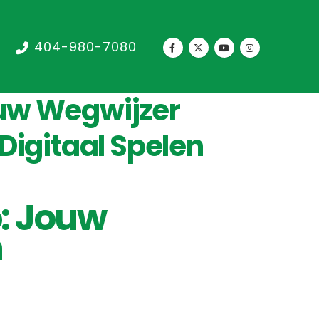
404-980-7080
uw Wegwijzer
Digitaal Spelen
: Jouw
n