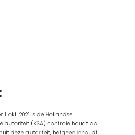
t
r 1 okt. 2021 is de Hollandse
lautoriteit (KSA) controle houdt op
uit deze autoriteit, hetgeen inhoudt