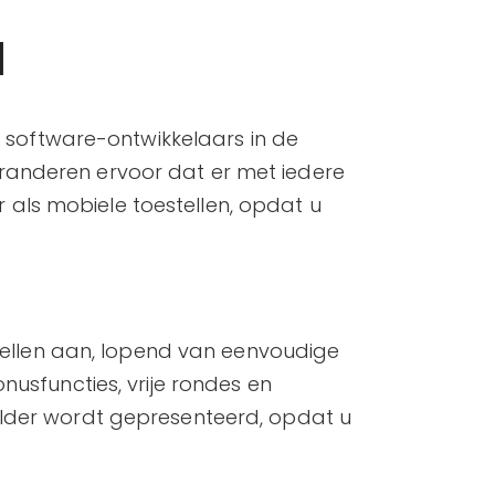
d
 software-ontwikkelaars in de
garanderen ervoor dat er met iedere
 als mobiele toestellen, opdat u
pellen aan, lopend van eenvoudige
sfuncties, vrije rondes en
 helder wordt gepresenteerd, opdat u