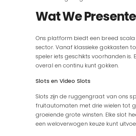
Wat We Presente
Ons platform biedt een breed scala 
sector. Vanaf klassieke gokkasten to
speler iets geschikts voorhanden is.
overal en continu kunt gokken.
Slots en Video Slots
Slots zijn de ruggengraat van ons 
fruitautomaten met drie wielen tot
groeiende grote winsten. Elke slot h
een weloverwogen keuze kunt uitvoere