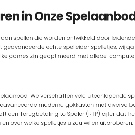
ren in Onze Spelaanbo
aan spellen die worden ontwikkeld door leidende
t geavanceerde echte spelleider spelletjes, wij 
 Elke games zijn geoptimeerd met allebei computer
spelaanbod. We verschaffen vele uiteenlopende s
 geavanceerde moderne gokkasten met diverse bonu
eeft een Terugbetaling to Speler (RTP) cijfer dat
n over welke spelletjes u zou willen uitproberen.