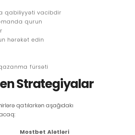
qabiliyyəti vacibdir
 komanda qurun
r
un hərəkət edin
l qazanma fürsəti
ven Strategiyalar
nirlərə qatılarkən aşağıdakı
lacaq:
Mostbet Alətləri