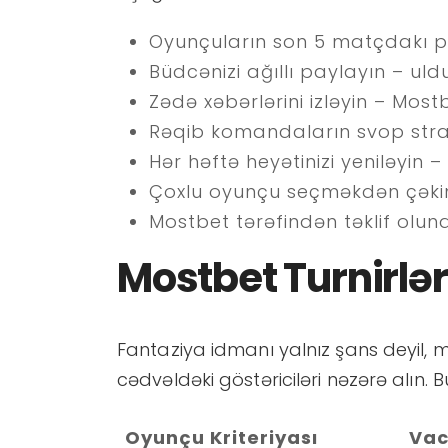
Oyunçuların son 5 matçdakı pe
Büdcənizi ağıllı paylayın – u
Zədə xəbərlərini izləyin – Most
Rəqib komandaların svop strat
Hər həftə heyətinizi yeniləyin –
Çoxlu oyunçu seçməkdən çəkin
Mostbet tərəfindən təklif olun
Mostbet Turnirlər
Fantaziya idmanı yalnız şans deyil, 
cədvəldəki göstəriciləri nəzərə alı
Oyunçu Kriteriyası
Vac