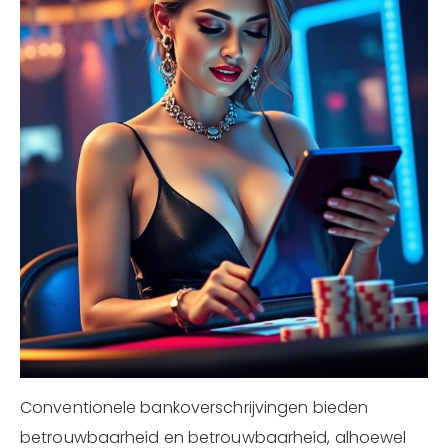
Conventionele bankoverschrijvingen bieden
betrouwbaarheid en betrouwbaarheid, alhoewel