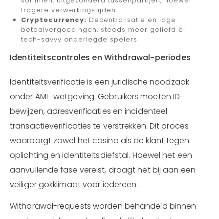
sommen, uitgezonderd tussenpartijen, hoewel
tragere verwerkingstijden
Cryptocurrency:
Decentralisatie en lage
betaalvergoedingen, steeds meer geliefd bij
tech-savvy onderlegde spelers
Identiteitscontroles en Withdrawal-periodes
Identiteitsverificatie is een juridische noodzaak
onder AML-wetgeving. Gebruikers moeten ID-
bewijzen, adresverificaties en incidenteel
transactieverificaties te verstrekken. Dit proces
waarborgt zowel het casino als de klant tegen
oplichting en identiteitsdiefstal. Hoewel het een
aanvullende fase vereist, draagt het bij aan een
veiliger gokklimaat voor iedereen.
Withdrawal-requests worden behandeld binnen