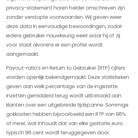
privacy-statement horen helder omschreven zijn
zonder verstopte voorwaarden. Wij geven weer
deze data in eenvoudige bewoordingen, zodat
iedere gebruiker nauwkeurig weet waar hij of zij
voor staat alvorens er een profiel wordt
aangemaakt.
Payout-ratio’s en Return to Gebruiker (RTP) cijfers
worden openlijk bekendgemaakt. Deze statistieken
geven aan welk percentage van de ingezette
inzetten gemiddeld terug wordt uitbetaald aan
klanten over een uitgebreide tijdspanne. Sommige
gokkasten hebben bijvoorbeeld een RTP van 96%
of meer, wat inhoudt dat van elke gestorte euro
typisch 96 cent wordt teruggegeven door