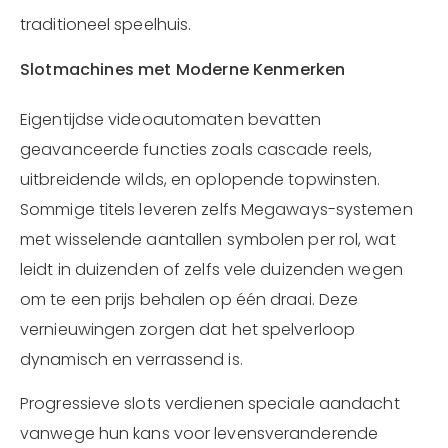
traditioneel speelhuis.
Slotmachines met Moderne Kenmerken
Eigentijdse videoautomaten bevatten
geavanceerde functies zoals cascade reels,
uitbreidende wilds, en oplopende topwinsten.
Sommige titels leveren zelfs Megaways-systemen
met wisselende aantallen symbolen per rol, wat
leidt in duizenden of zelfs vele duizenden wegen
om te een prijs behalen op één draai. Deze
vernieuwingen zorgen dat het spelverloop
dynamisch en verrassend is.
Progressieve slots verdienen speciale aandacht
vanwege hun kans voor levensveranderende