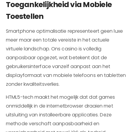
Toegankelijkheid via Mobiele
Toestellen
Smartphone optimalisatie representeert geen luxe
meer maar een totale vereiste in het actuele
virtuele landschap. Ons casino is volledig
aanpasbaar opgezet, wat betekent dat de
gebruikersinterface vanzelf aanpast aan het
displayformaat van mobiele telefoons en tabletten
zonder kwaliteitsverlies.
HTML5-tech maakt het mogelijk dat dat games
onmiddellijk in de internetbrowser draaien met
uitsluiting van installeerbare applicaties. Deze
methode verschaft aanpasbaarheid en