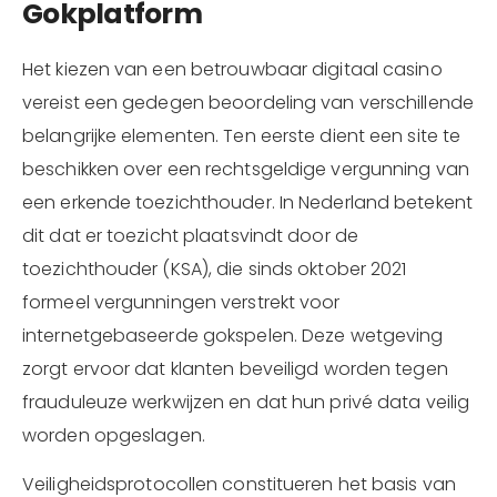
Gokplatform
Het kiezen van een betrouwbaar digitaal casino
vereist een gedegen beoordeling van verschillende
belangrijke elementen. Ten eerste dient een site te
beschikken over een rechtsgeldige vergunning van
een erkende toezichthouder. In Nederland betekent
dit dat er toezicht plaatsvindt door de
toezichthouder (KSA), die sinds oktober 2021
formeel vergunningen verstrekt voor
internetgebaseerde gokspelen. Deze wetgeving
zorgt ervoor dat klanten beveiligd worden tegen
frauduleuze werkwijzen en dat hun privé data veilig
worden opgeslagen.
Veiligheidsprotocollen constitueren het basis van