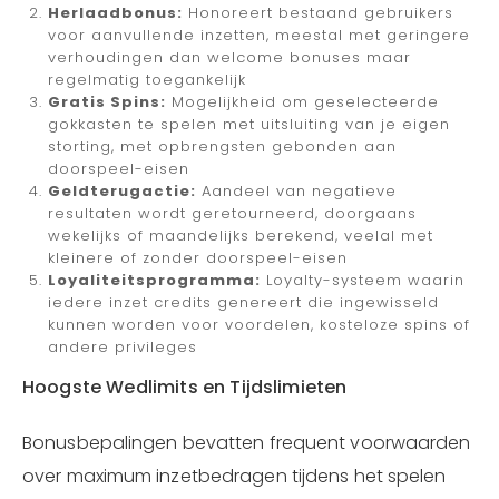
Herlaadbonus:
Honoreert bestaand gebruikers
voor aanvullende inzetten, meestal met geringere
verhoudingen dan welcome bonuses maar
regelmatig toegankelijk
Gratis Spins:
Mogelijkheid om geselecteerde
gokkasten te spelen met uitsluiting van je eigen
storting, met opbrengsten gebonden aan
doorspeel-eisen
Geldterugactie:
Aandeel van negatieve
resultaten wordt geretourneerd, doorgaans
wekelijks of maandelijks berekend, veelal met
kleinere of zonder doorspeel-eisen
Loyaliteitsprogramma:
Loyalty-systeem waarin
iedere inzet credits genereert die ingewisseld
kunnen worden voor voordelen, kosteloze spins of
andere privileges
Hoogste Wedlimits en Tijdslimieten
Bonusbepalingen bevatten frequent voorwaarden
over maximum inzetbedragen tijdens het spelen