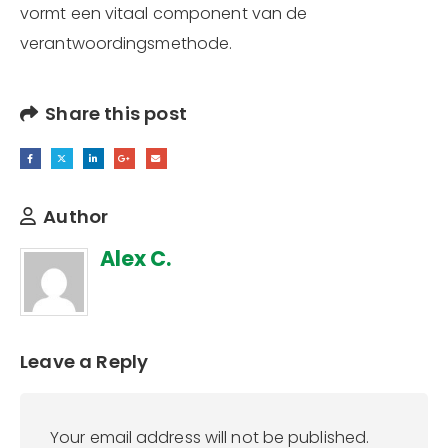
vormt een vitaal component van de
verantwoordingsmethode.
Share this post
Author
Alex C.
Leave a Reply
Your email address will not be published.