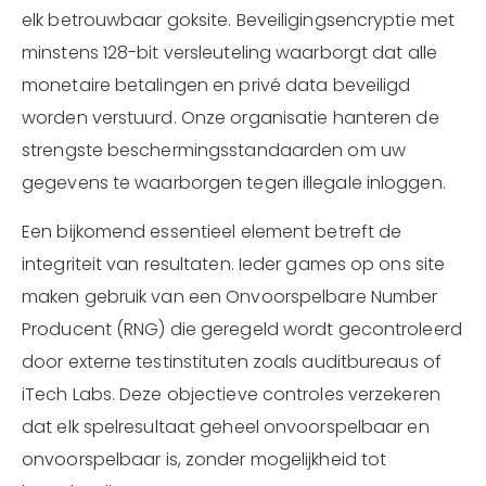
elk betrouwbaar goksite. Beveiligingsencryptie met
minstens 128-bit versleuteling waarborgt dat alle
monetaire betalingen en privé data beveiligd
worden verstuurd. Onze organisatie hanteren de
strengste beschermingsstandaarden om uw
gegevens te waarborgen tegen illegale inloggen.
Een bijkomend essentieel element betreft de
integriteit van resultaten. Ieder games op ons site
maken gebruik van een Onvoorspelbare Number
Producent (RNG) die geregeld wordt gecontroleerd
door externe testinstituten zoals auditbureaus of
iTech Labs. Deze objectieve controles verzekeren
dat elk spelresultaat geheel onvoorspelbaar en
onvoorspelbaar is, zonder mogelijkheid tot