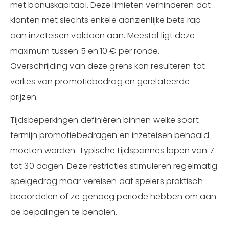
met bonuskapitaal. Deze limieten verhinderen dat
klanten met slechts enkele aanzienlijke bets rap
aan inzeteisen voldoen aan. Meestal ligt deze
maximum tussen 5 en 10 € per ronde.
Overschrijding van deze grens kan resulteren tot
verlies van promotiebedrag en gerelateerde
prijzen.
Tijdsbeperkingen definiëren binnen welke soort
termijn promotiebedragen en inzeteisen behaald
moeten worden. Typische tijdspannes lopen van 7
tot 30 dagen. Deze restricties stimuleren regelmatig
spelgedrag maar vereisen dat spelers praktisch
beoordelen of ze genoeg periode hebben om aan
de bepalingen te behalen.