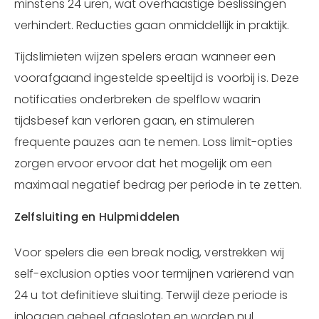
minstens 24 uren, wat overhaastige beslissingen
verhindert. Reducties gaan onmiddellijk in praktijk.
Tijdslimieten wijzen spelers eraan wanneer een
voorafgaand ingestelde speeltijd is voorbij is. Deze
notificaties onderbreken de spelflow waarin
tijdsbesef kan verloren gaan, en stimuleren
frequente pauzes aan te nemen. Loss limit-opties
zorgen ervoor ervoor dat het mogelijk om een
maximaal negatief bedrag per periode in te zetten.
Zelfsluiting en Hulpmiddelen
Voor spelers die een break nodig, verstrekken wij
self-exclusion opties voor termijnen variërend van
24 u tot definitieve sluiting. Terwijl deze periode is
inloggen geheel afgesloten en worden nul