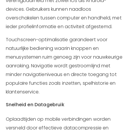
verenigbaarheid met zowel iOS als Android-
devices. Gebruikers kunnen naadloos
overschakelen tussen computer en handheld, met
ieder profielinformatie en activiteit afgestemd.
Touchscreen-optimalisatie garandeert voor
natuurlijke bediening waarin knoppen en
menusystemen ruim genoeg zijn voor nauwkeurige
aanraking. Navigatie wordt gestroomlijnd met
minder navigatieniveaus en directe toegang tot
populaire functies zoals inzetten, spelhistorie en
klantenservice.
Snelheid en Datagebruik
Oplaadtijden op mobile verbindingen worden
versneld door effectieve datacompressie en