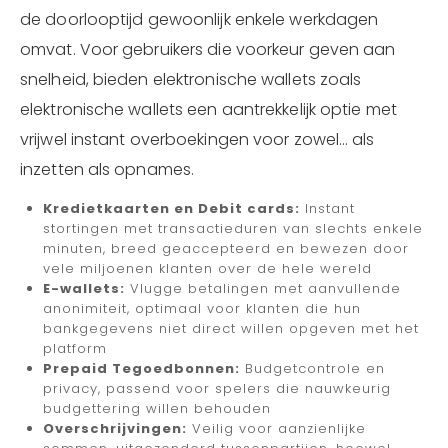
de doorlooptijd gewoonlijk enkele werkdagen
omvat. Voor gebruikers die voorkeur geven aan
snelheid, bieden elektronische wallets zoals
elektronische wallets een aantrekkelijk optie met
vrijwel instant overboekingen voor zowel… als
inzetten als opnames.
Kredietkaarten en Debit cards:
Instant
stortingen met transactieduren van slechts enkele
minuten, breed geaccepteerd en bewezen door
vele miljoenen klanten over de hele wereld
E-wallets:
Vlugge betalingen met aanvullende
anonimiteit, optimaal voor klanten die hun
bankgegevens niet direct willen opgeven met het
platform
Prepaid Tegoedbonnen:
Budgetcontrole en
privacy, passend voor spelers die nauwkeurig
budgettering willen behouden
Overschrijvingen:
Veilig voor aanzienlijke