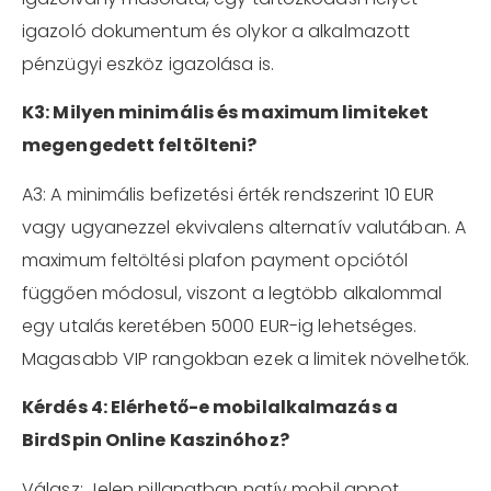
igazoló dokumentum és olykor a alkalmazott
pénzügyi eszköz igazolása is.
K3: Milyen minimális és maximum limiteket
megengedett feltölteni?
A3: A minimális befizetési érték rendszerint 10 EUR
vagy ugyanezzel ekvivalens alternatív valutában. A
maximum feltöltési plafon payment opciótól
függően módosul, viszont a legtöbb alkalommal
egy utalás keretében 5000 EUR-ig lehetséges.
Magasabb VIP rangokban ezek a limitek növelhetők.
Kérdés 4: Elérhető-e mobilalkalmazás a
BirdSpin Online Kaszinóhoz?
Válasz: Jelen pillanatban natív mobil appot