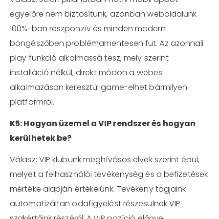
egyelőre nem biztosítunk, azonban weboldalunk
100%-ban reszponzív és minden modern
böngészőben problémamentesen fut. Az azonnali
play funkció alkalmassá tesz, mely szerint
installáció nélkül, direkt módon a webes
alkalmazáson keresztül game-elhet bármilyen
platformról.
K5: Hogyan üzemel a VIP rendszer és hogyan
kerülhetek be?
Válasz: VIP klubunk meghívásos elvek szerint épül,
melyet a felhasználói tevékenység és a befizetések
mértéke alapján értékelünk. Tevékeny tagjaink
automatizáltan odafigyelést részesülnek VIP
szakértőink részéről. A VIP pozíció előnyei