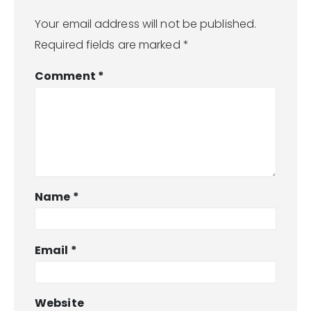
Your email address will not be published.
Required fields are marked
*
Comment
*
Name
*
Email
*
Website