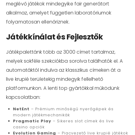
meglévő játékok mindegyike fair generátort
alkalmaz, amelyet független laboratóriumok
folyamatosan ellenőriznek.
Játékkínálat és Fejlesztők
Játékpalettánk több az 3000 címet tartalmaz,
melyek sokféle szekciókba sorolva találhatók el. A
automatáktól indulva az klasszikus címeken át a
live krupié területekig mindegyik fellelhető
platformunkon. A lenti top gyártókkal működünk
kapcsolatban:
NetEnt
– Prémium minőségű nyerőgépek és
modern játékmechanikák
Pragmatic Play
– Sikeres slot címek és live
casino opciók
Evolution Gaming
– Piacvezető live krupié játékok