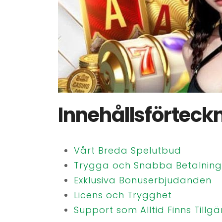
Innehållsförteck
Vårt Breda Spelutbud
Trygga och Snabba Betalnings
Exklusiva Bonuserbjudanden
Licens och Trygghet
Support som Alltid Finns Tillgä