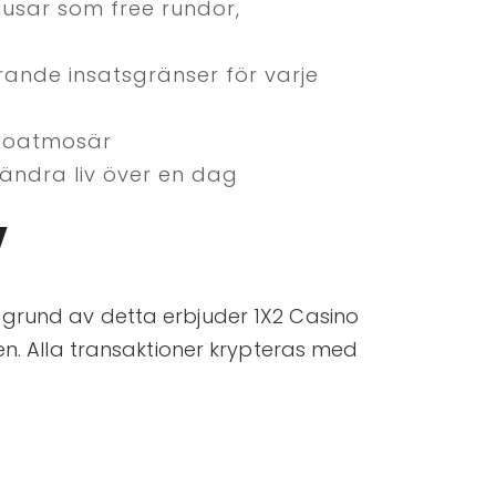
nusar som free rundor,
rande insatsgränser för varje
sinoatmosär
ändra liv över en dag
v
å grund av detta erbjuder 1X2 Casino
. Alla transaktioner krypteras med