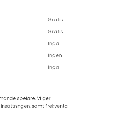
Gratis
Gratis
Inga
Ingen
Inga
ande spelare. Vi ger
 insättningen, samt frekventa