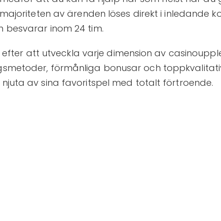
 majoriteten av ärenden löses direkt i inledande 
m besvarar inom 24 tim.
igt efter att utveckla varje dimension av casinou
gsmetoder, förmånliga bonusar och toppkvalitativ
njuta av sina favoritspel med totalt förtroende.