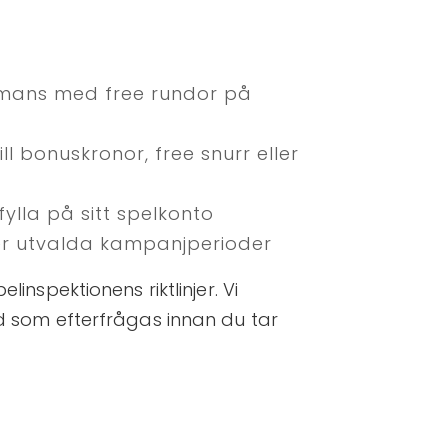
mmans med free rundor på
 bonuskronor, free snurr eller
ylla på sitt spelkonto
der utvalda kampanjperioder
spektionens riktlinjer. Vi
vad som efterfrågas innan du tar