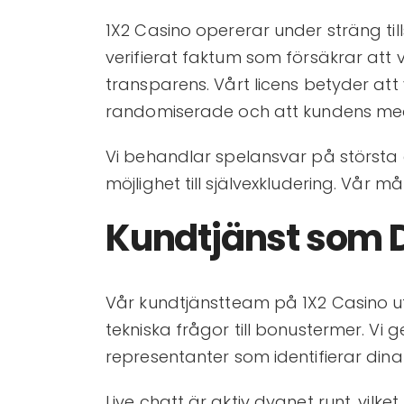
1X2 Casino opererar under sträng till
verifierat faktum som försäkrar att
transparens. Vårt licens betyder att 
randomiserade och att kundens med
Vi behandlar spelansvar på största a
möjlighet till självexkludering. Vår m
Kundtjänst som D
Vår kundtjänstteam på 1X2 Casino ut
tekniska frågor till bonustermer. Vi
representanter som identifierar di
Live chatt är aktiv dygnet runt, vil