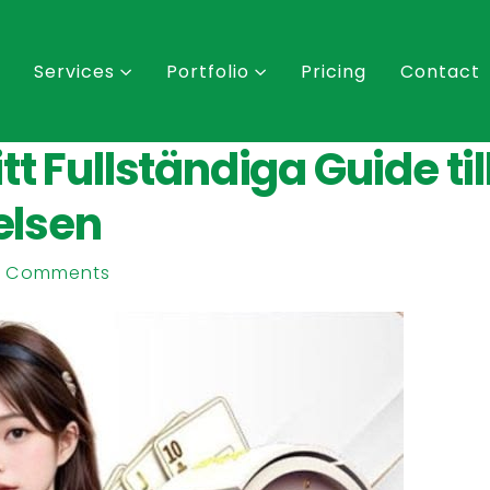
Services
Portfolio
Pricing
Contact
tt Fullständiga Guide til
elsen
 Comments