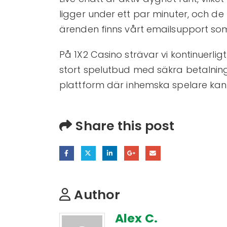
ligger under ett par minuter, och de
ärenden finns vårt emailsupport so
På 1X2 Casino strävar vi kontinuerl
stort spelutbud med säkra betalnin
plattform där inhemska spelare kan 
Share this post
Author
Alex C.