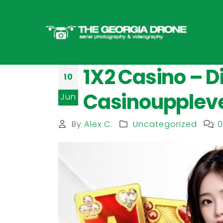
1X2 Casino – Di
10
Casinoupplev
Jun
By
Alex C.
Uncategorized
0