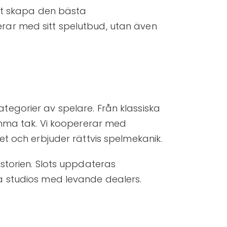
att skapa den bästa
erar med sitt spelutbud, utan även
tegorier av spelare. Från klassiska
samma tak. Vi koopererar med
et och erbjuder rättvis spelmekanik.
istorien. Slots uppdateras
ka studios med levande dealers.