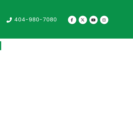
404-980-7080
l